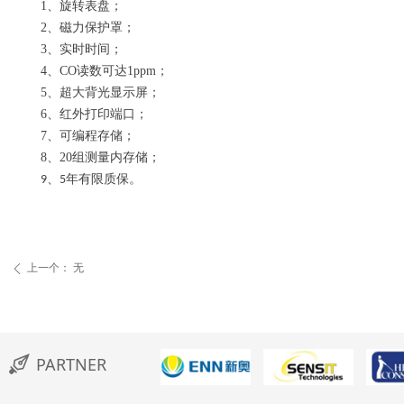
1
、旋转表盘；
2
、磁力保护罩；
3
、实时时间；
4
、
CO
读数可达
1ppm
；
5
、超大背光显示屏；
6
、红外打印端口；
7
、可编程存储；
8
、
20
组测量内存储；
、
年有限质保。
9
5
上一个：
无
ꄴ
PARTNER