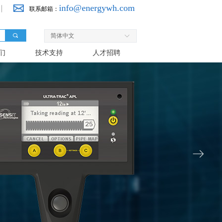
info@energywh.com
联系邮箱：
끠
简体中文
ꀅ
们
技术支持
人才招聘
ꁹ