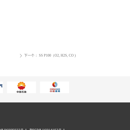
下一个：
SS P100（O2, H2S, CO )
ꄲ